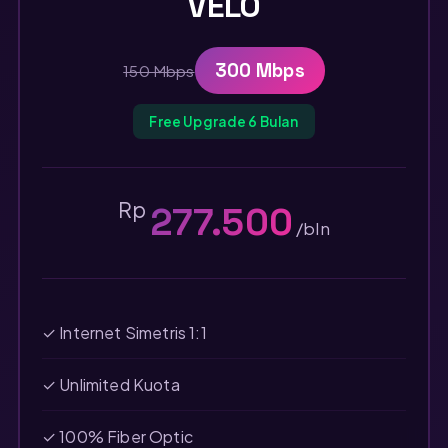
VELO
300 Mbps
150 Mbps
Free Upgrade 6 Bulan
Rp
277.500
/bln
✓ Internet Simetris 1:1
✓ Unlimited Kuota
✓ 100% Fiber Optic