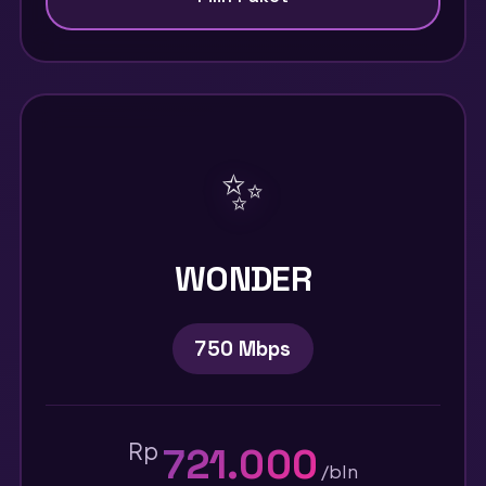
✨
WONDER
750 Mbps
Rp
721.000
/bln