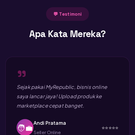
💬 Testimoni
Apa Kata Mereka?
"
Sejak pakai MyRepublic, bisnis online
saya lancar jaya! Upload produk ke
marketplace cepat banget.
Andi Pratama
🧑‍💼
⭐⭐⭐⭐⭐
Seller Online