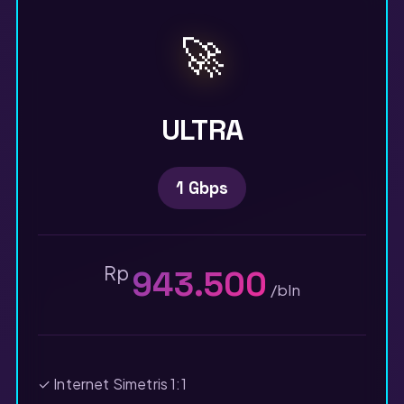
🚀
ULTRA
1 Gbps
Rp
943.500
/bln
✓ Internet Simetris 1:1