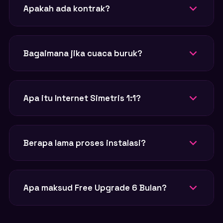
Ya! Khusus Promo Desember ini, biaya instalasi
Apakah ada kontrak?
GRATIS sepenuhnya.
Harga Flat berlaku selama 12 bulan pertama.
Bagaimana jika cuaca buruk?
MyRepublic menggunakan 100% Fiber Optic
Apa itu Internet Simetris 1:1?
yang tahan cuaca ekstrim.
Internet Simetris artinya kecepatan upload
Berapa lama proses instalasi?
sama dengan download.
3-7 hari kerja setelah pendaftaran disetujui.
Apa maksud Free Upgrade 6 Bulan?